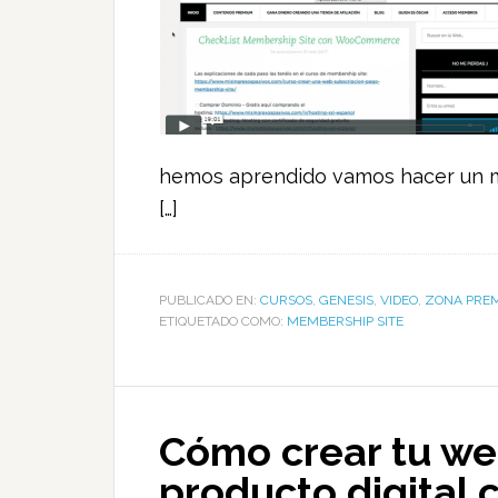
hemos aprendido vamos hacer un m
[…]
PUBLICADO EN:
CURSOS
,
GENESIS
,
VIDEO
,
ZONA PRE
ETIQUETADO COMO:
MEMBERSHIP SITE
Cómo crear tu we
producto digital c