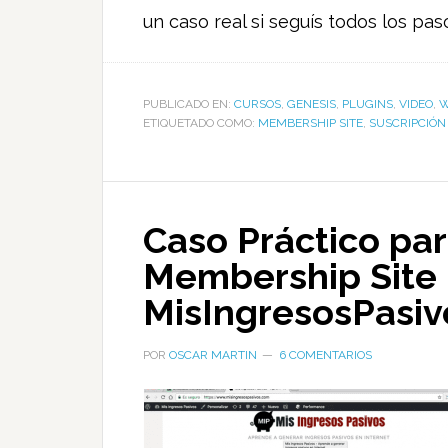
un caso real si seguís todos los paso
PUBLICADO EN:
CURSOS
,
GENESIS
,
PLUGINS
,
VIDEO
,
W
ETIQUETADO COMO:
MEMBERSHIP SITE
,
SUSCRIPCIÓN
Caso Práctico par
Membership Site 
MisIngresosPasi
POR
OSCAR MARTIN
6 COMENTARIOS