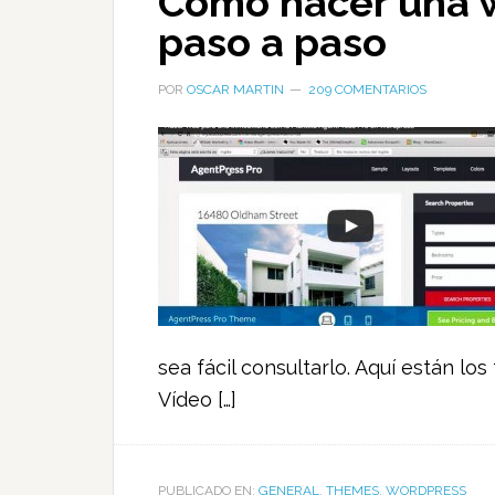
Como hacer una w
paso a paso
POR
OSCAR MARTIN
209 COMENTARIOS
sea fácil consultarlo. Aquí están lo
Vídeo […]
PUBLICADO EN:
GENERAL
,
THEMES
,
WORDPRESS