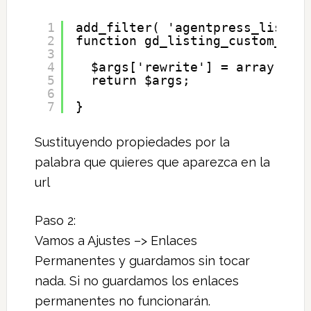
1
add_filter( 'agentpress_listin
2
function gd_listing_custom_slu
3
4
$args['rewrite'] = array('sl
5
return $args;
6
7
}
Sustituyendo propiedades por la
palabra que quieres que aparezca en la
url
Paso 2:
Vamos a Ajustes –> Enlaces
Permanentes y guardamos sin tocar
nada. Si no guardamos los enlaces
permanentes no funcionarán.