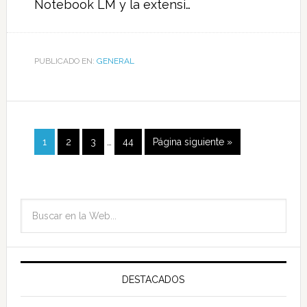
Notebook LM y la extensi…
PUBLICADO EN:
GENERAL
1
2
3
…
44
Página siguiente »
DESTACADOS