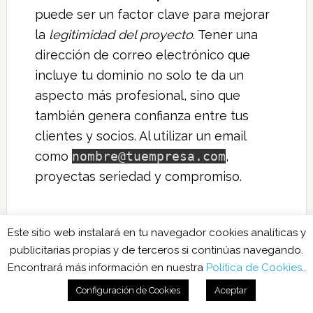
puede ser un factor clave para mejorar
la
legitimidad del proyecto
. Tener una
dirección de correo electrónico que
incluye tu dominio no solo te da un
aspecto más profesional, sino que
también genera confianza entre tus
clientes y socios. Al utilizar un email
como
nombre@tuempresa.com
,
proyectas seriedad y compromiso.
Ventajas económicas
Este sitio web instalará en tu navegador cookies analíticas y
publicitarias propias y de terceros si continúas navegando.
Las
soluciones económicas
que ofrecen
Encontrará más información en nuestra
Política de Cookies
..
correos electrónicos ilimitados gratuitos
Configuración de Cookies
Aceptar
son especialmente atractivas para