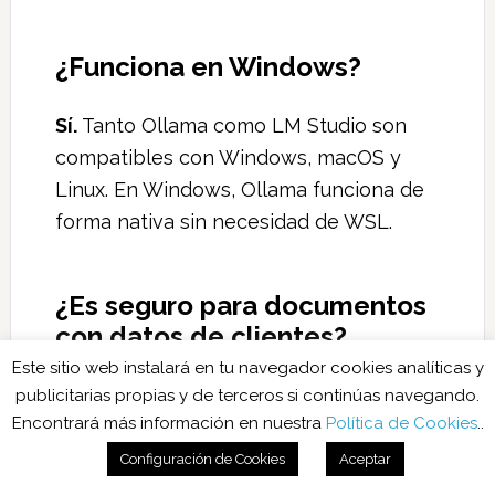
¿Funciona en Windows?
Sí.
Tanto Ollama como LM Studio son
compatibles con Windows, macOS y
Linux. En Windows, Ollama funciona de
forma nativa sin necesidad de WSL.
¿Es seguro para documentos
con datos de clientes?
Este sitio web instalará en tu navegador cookies analíticas y
Sí.
Los documentos no salen del
publicitarias propias y de terceros si continúas navegando.
Encontrará más información en nuestra
Política de Cookies
..
ordenador en ningún momento. No hay
envío de datos a servidores externos,
Configuración de Cookies
Aceptar
no hay registro de imágenes en la nube