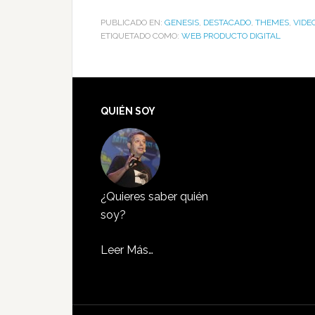
PUBLICADO EN:
GENESIS
,
DESTACADO
,
THEMES
,
VIDE
ETIQUETADO COMO:
WEB PRODUCTO DIGITAL
QUIÉN SOY
¿Quieres saber quién
soy?
Leer Más…