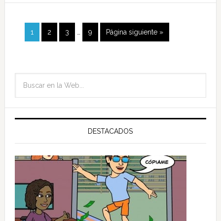
1
2
3
…
9
Página siguiente »
DESTACADOS