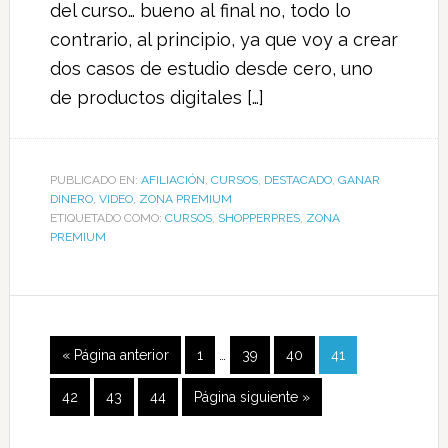
del curso… bueno al final no, todo lo
contrario, al principio, ya que voy a crear
dos casos de estudio desde cero, uno
de productos digitales […]
PUBLICADO EN:
AFILIACIÓN
,
CURSOS
,
DESTACADO
,
GANAR
DINERO
,
VIDEO
,
ZONA PREMIUM
ETIQUETADO COMO:
CURSOS
,
SHOPPERPRES
,
ZONA
PREMIUM
« Página anterior
1
…
39
40
41
42
43
44
Página siguiente »