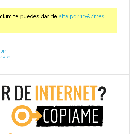
remium te puedes dar de
alta por 10€/mes
IUM
K ADS