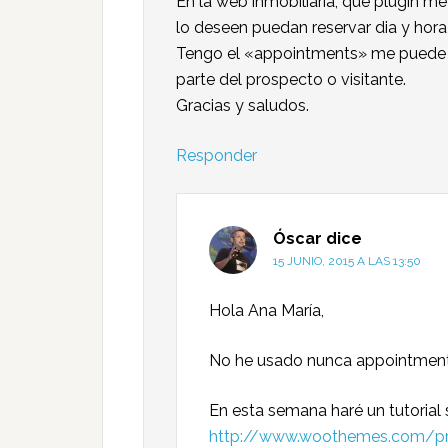
En la web inmobiliaria, que plugin 
lo deseen puedan reservar dia y hora 
Tengo el «appointments» me puede s
parte del prospecto o visitante.
Gracias y saludos.
Responder
Óscar
dice
15 JUNIO, 2015 A LAS 13:50
Hola Ana María,
No he usado nunca appointments,
En esta semana haré un tutoria
http://www.woothemes.com/p