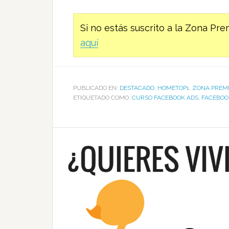
Si no estás suscrito a la Zona P
aquí
PUBLICADO EN:
DESTACADO
,
HOMETOP1
,
ZONA PREM
ETIQUETADO COMO:
CURSO FACEBOOK ADS
,
FACEBOO