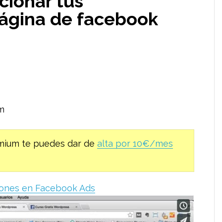
ionar tus
página de facebook
m
remium te puedes dar de
alta por 10€/mes
iones en Facebook Ads