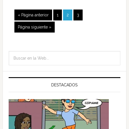
« Página anterior
1
2
3
Página siguiente »
DESTACADOS