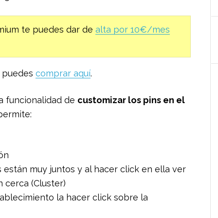
remium te puedes dar de
alta por 10€/mes
la puedes
comprar aquí
.
la funcionalidad de
customizar los pins en el
permite:
tón
están muy juntos y al hacer click en ella ver
 cerca (Cluster)
blecimiento la hacer click sobre la