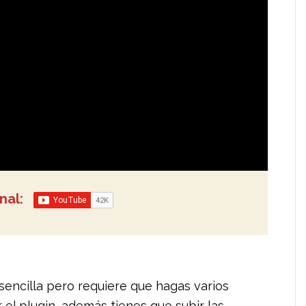
anal:
 sencilla pero requiere que hagas varios
r el plugin, además tienes que subir las