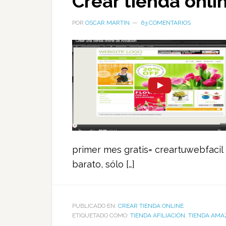
Crear tienda onl
POR
OSCAR MARTIN
63 COMENTARIOS
primer mes gratis= creartuwebfacil
barato, sólo […]
PUBLICADO EN:
CREAR TIENDA ONLINE
ETIQUETADO COMO:
TIENDA AFILIACIÓN
,
TIENDA AM