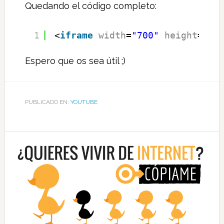
Quedando el código completo:
1
<
iframe
width
=
"700"
height
=
"39
Espero que os sea útil ;)
PUBLICADO EN:
YOUTUBE