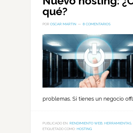
Nuevo hosting: ¿C
qué?
POR
OSCAR MARTIN
8 COMENTARIOS
problemas. Si tienes un negocio offli
PUBLICADO EN:
RENDIMIENTO WEB
,
HERRAMIENTAS
,
ETIQUETADO COMO:
HOSTING