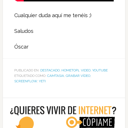
Cualquier duda aquí me tenéis ;)
Saludos
Óscar
PUBLICADO EN:
DESTACADO
,
HOMETOP1
,
VIDEO
,
YOUTUBE
ETIQUETADO COMO:
CAMTASIA
,
GRABAR VÍDEO
,
SCREENFLOW
,
YETI