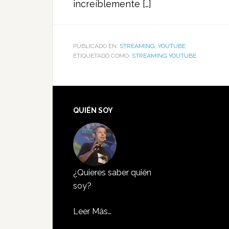
increíblemente […]
PUBLICADO EN:
STREAMING
,
YOUTUBE
ETIQUETADO COMO:
STREAMING YOUTUBE
QUIÉN SOY
¿Quieres saber quién
soy?
Leer Más…