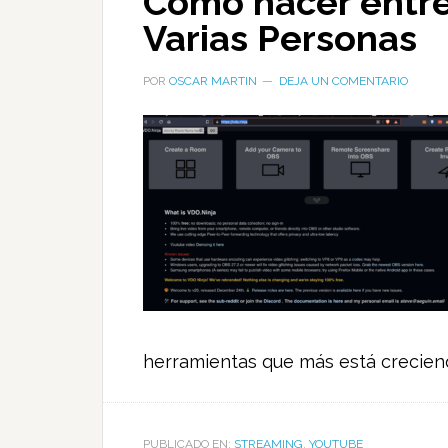
Cómo hacer entre
Varias Personas
POR
OSCAR MARTIN
DEJA UN COMENTARIO
herramientas que más está creciend
PUBLICADO EN:
STREAMING
,
YOUTUBE