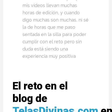
mis videos llevan muchas
horas de edición, y cuando
digo muchas son muchas, ni sé
la de horas que me paso
sentada en la silla para poder
cumplir con el reto pero sin
duda está siendo una
experiencia muy positiva
El reto en el
blog de
TelasDivinas.com
e