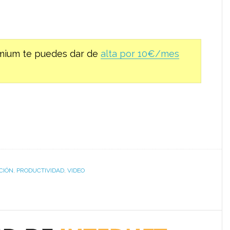
remium te puedes dar de
alta por 10€/mes
CIÓN
,
PRODUCTIVIDAD
,
VIDEO