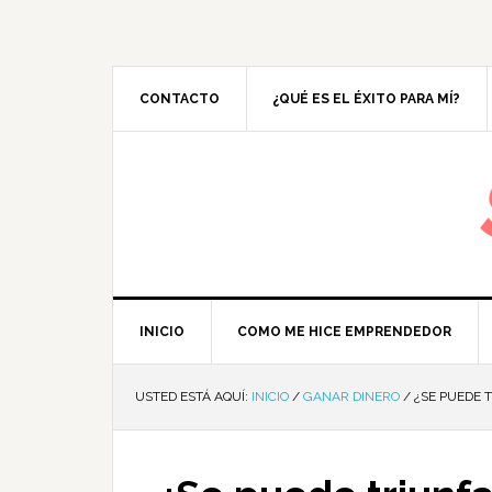
CONTACTO
¿QUÉ ES EL ÉXITO PARA MÍ?
M
INICIO
COMO ME HICE EMPRENDEDOR
USTED ESTÁ AQUÍ:
INICIO
/
GANAR DINERO
/
¿SE PUEDE T