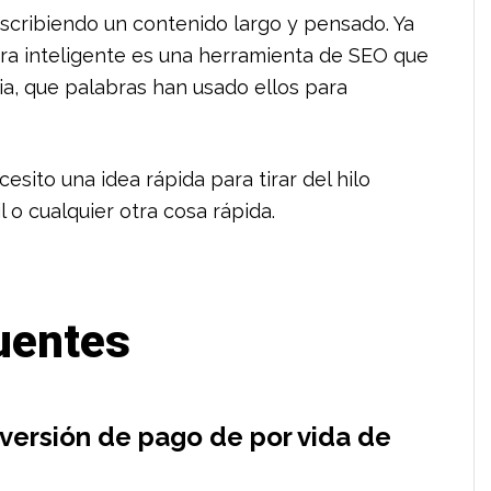
scribiendo un contenido largo y pensado. Ya
ra inteligente es una herramienta de SEO que
ia, que palabras han usado ellos para
sito una idea rápida para tirar del hilo
 o cualquier otra cosa rápida.
uentes
 versión de pago de por vida de