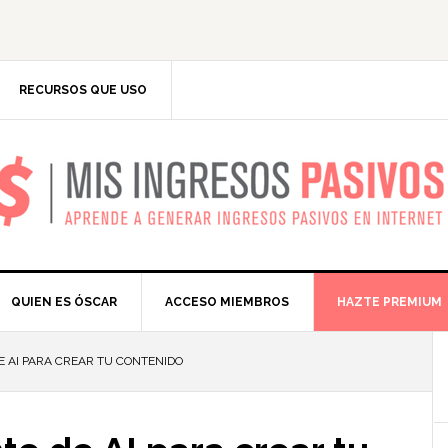
RECURSOS QUE USO
IS INGRESOS PASIV
QUIEN ES ÓSCAR
ACCESO MIEMBROS
HAZTE PREMIUM
E AI PARA CREAR TU CONTENIDO