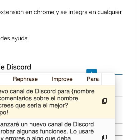
extensión en chrome y se integra en cualquier
ides ayuda: