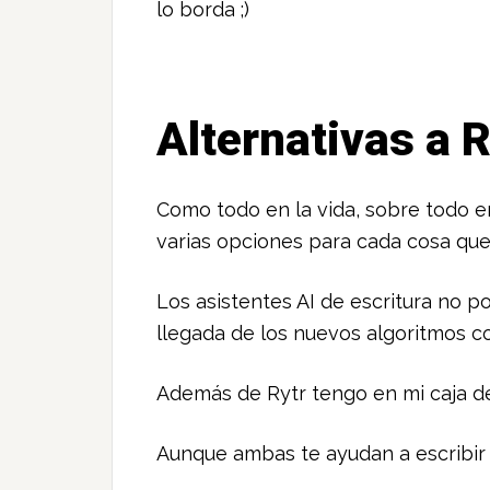
lo borda ;)
Alternativas a 
Como todo en la vida, sobre todo en
varias opciones para cada cosa que
Los asistentes AI de escritura no 
llegada de los nuevos algoritmos 
Además de Rytr tengo en mi caja 
Aunque ambas te ayudan a escribir 