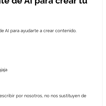
te de AI para crear tu
de AI para ayudarte a crear contenido.
jaja
 escribir por nosotros, no nos sustituyen de