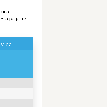
s una
ves a pagar un
 Vida
m