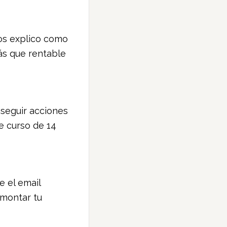
eos explico como
ás que rentable
seguir acciones
e curso de 14
e el email
 montar tu