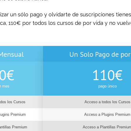
lizar un sólo pago y olvidarte de suscripciones tiene
ca, 110€ por todos los cursos de por vida y no vuel
Mensual
Un Solo Pago de por
0
€
110
€
r mes
pago único
dos los Cursos
Acceso a todos los Cursos
lugins Premium
Acceso a Plugins Premium
ntillas Premium
Acceso a Plantillas Premiu