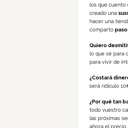
los que cuento 
creado una
sus
hacer una tien
comparto
paso
Quiero desmitif
lo que sé para 
para vivir de in
¿Costará diner
será ridículo 1
¿Por qué tan b
todo vuestro ca
las próximas s
ahora el precio