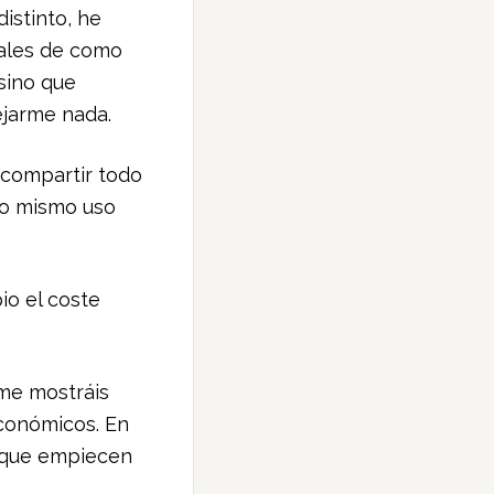
istinto, he
iales de como
sino que
dejarme nada.
 compartir todo
yo mismo uso
io el coste
me mostráis
económicos. En
s que empiecen