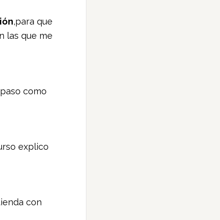
ción
,para que
n las que me
a paso como
urso explico
tienda con