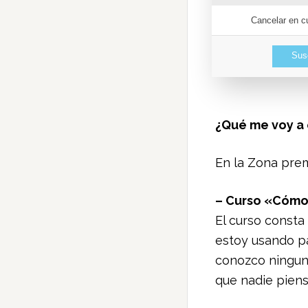
Cancelar en c
Susc
¿Qué me voy a 
En la Zona pre
– Curso «Cómo
El curso consta
estoy usando pa
conozco ninguna
que nadie piens